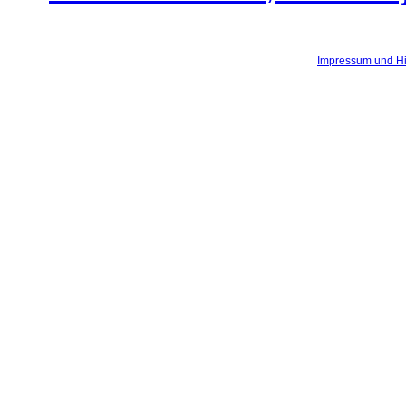
©
2026 by web4winners.de - Erfolgreiche Kundengewinnung im Internet
Ein Web-Projekt von Marketing-Coach Chris Soemer -
Impressum und H